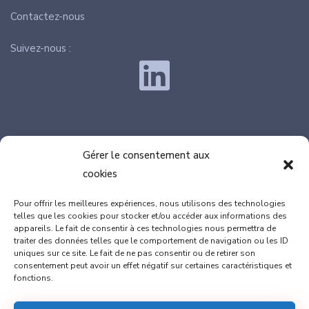
Contactez-nous
Suivez-nous :
Gérer le consentement aux
cookies
SIÈGE : 100, rue de Vérone, 82370 LABASTIDE SAINT
Pour offrir les meilleures expériences, nous utilisons des technologies
PIERRE
telles que les cookies pour stocker et/ou accéder aux informations des
appareils. Le fait de consentir à ces technologies nous permettra de
Marion DULAC : 06.08.46.98.73
traiter des données telles que le comportement de navigation ou les ID
Thomas GAILLARD : 06.17.77.42.89
uniques sur ce site. Le fait de ne pas consentir ou de retirer son
consentement peut avoir un effet négatif sur certaines caractéristiques et
fonctions.
contact@cap-innove.fr