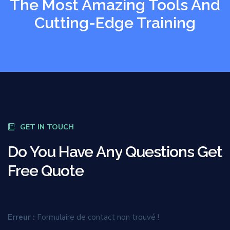
The Most Amazing Tools And
Cutting-Edge Training
GET IN TOUCH
Do
You
Have
Any
Questions
Get
Free
Quote
Erreur :
Formulaire de contact non trouvé !