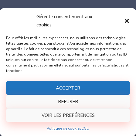
Gérer le consentement aux
cookies
SIÈGE : 100, rue de Vérone, 82370 LABASTIDE SAINT
Pour offrir les meilleures expériences, nous utilisons des technologies
PIERRE
telles que les cookies pour stocker et/ou accéder aux informations des
appareils. Le fait de consentir à ces technologies nous permettra de
Marion DULAC : 06.08.46.98.73
traiter des données telles que le comportement de navigation ou les ID
Thomas GAILLARD : 06.17.77.42.89
uniques sur ce site. Le fait de ne pas consentir ou de retirer son
consentement peut avoir un effet négatif sur certaines caractéristiques et
contact@cap-innove.fr
fonctions.
ACCEPTER
REFUSER
VOIR LES PRÉFÉRENCES
2026
© Site internet imaginé par
Communicae
Politique de cookies
CGU