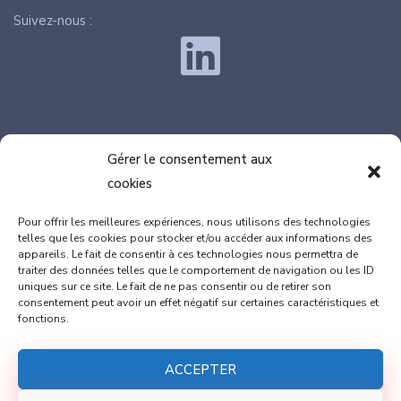
Suivez-nous :
Gérer le consentement aux
cookies
SIÈGE : 100, rue de Vérone, 82370 LABASTIDE SAINT
Pour offrir les meilleures expériences, nous utilisons des technologies
PIERRE
telles que les cookies pour stocker et/ou accéder aux informations des
appareils. Le fait de consentir à ces technologies nous permettra de
Marion DULAC : 06.08.46.98.73
traiter des données telles que le comportement de navigation ou les ID
Thomas GAILLARD : 06.17.77.42.89
uniques sur ce site. Le fait de ne pas consentir ou de retirer son
consentement peut avoir un effet négatif sur certaines caractéristiques et
fonctions.
contact@cap-innove.fr
ACCEPTER