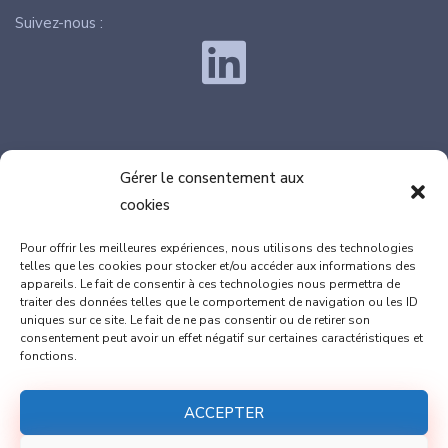
Suivez-nous :
Gérer le consentement aux
cookies
SIÈGE : 100, rue de Vérone, 82370 LABASTIDE SAINT
Pour offrir les meilleures expériences, nous utilisons des technologies
PIERRE
telles que les cookies pour stocker et/ou accéder aux informations des
appareils. Le fait de consentir à ces technologies nous permettra de
Marion DULAC : 06.08.46.98.73
traiter des données telles que le comportement de navigation ou les ID
Thomas GAILLARD : 06.17.77.42.89
uniques sur ce site. Le fait de ne pas consentir ou de retirer son
consentement peut avoir un effet négatif sur certaines caractéristiques et
fonctions.
contact@cap-innove.fr
ACCEPTER