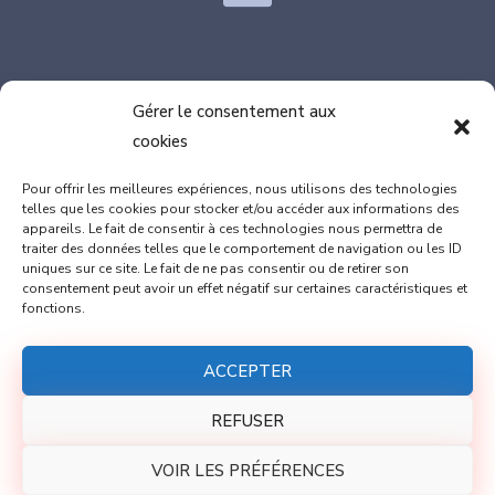
Gérer le consentement aux
cookies
SIÈGE : 100, rue de Vérone, 82370 LABASTIDE SAINT
Pour offrir les meilleures expériences, nous utilisons des technologies
PIERRE
telles que les cookies pour stocker et/ou accéder aux informations des
appareils. Le fait de consentir à ces technologies nous permettra de
Marion DULAC : 06.08.46.98.73
traiter des données telles que le comportement de navigation ou les ID
Thomas GAILLARD : 06.17.77.42.89
uniques sur ce site. Le fait de ne pas consentir ou de retirer son
consentement peut avoir un effet négatif sur certaines caractéristiques et
contact@cap-innove.fr
fonctions.
ACCEPTER
REFUSER
VOIR LES PRÉFÉRENCES
2026
© Site internet imaginé par
Communicae